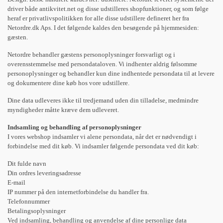
driver både antikvitet.net og disse udstilleres shopfunktioner, og som følge
heraf er privatlivspolitikken for alle disse udstillere defineret her fra
Netordre.dk Aps. I det følgende kaldes den besøgende på hjemmesiden:
gæsten.
Netordre behandler gæstens personoplysninger forsvarligt og i
overensstemmelse med persondataloven. Vi indhenter aldrig følsomme
personoplysninger og behandler kun dine indhentede persondata til at levere
og dokumentere dine køb hos vore udstillere.
Dine data udleveres ikke til tredjemand uden din tilladelse, medmindre
myndigheder måtte kræve dem udleveret.
Indsamling og behandling af personoplysninger
I vores webshop indsamler vi alene persondata, når det er nødvendigt i
forbindelse med dit køb. Vi indsamler følgende persondata ved dit køb:
Dit fulde navn
Din ordres leveringsadresse
E-mail
IP nummer på den internetforbindelse du handler fra.
Telefonnummer
Betalingsoplysninger
Ved indsamling, behandling og anvendelse af dine personlige data