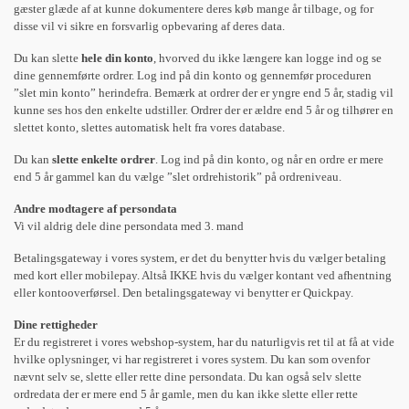
gæster glæde af at kunne dokumentere deres køb mange år tilbage, og for
disse vil vi sikre en forsvarlig opbevaring af deres data.
Du kan slette
hele din konto
, hvorved du ikke længere kan logge ind og se
dine gennemførte ordrer. Log ind på din konto og gennemfør proceduren
”slet min konto” herindefra. Bemærk at ordrer der er yngre end 5 år, stadig vil
kunne ses hos den enkelte udstiller. Ordrer der er ældre end 5 år og tilhører en
slettet konto, slettes automatisk helt fra vores database.
Du kan
slette enkelte ordrer
. Log ind på din konto, og når en ordre er mere
end 5 år gammel kan du vælge ”slet ordrehistorik” på ordreniveau.
Andre modtagere af persondata
Vi vil aldrig dele dine persondata med 3. mand
Betalingsgateway i vores system, er det du benytter hvis du vælger betaling
med kort eller mobilepay. Altså IKKE hvis du vælger kontant ved afhentning
eller kontooverførsel. Den betalingsgateway vi benytter er Quickpay.
Dine rettigheder
Er du registreret i vores webshop-system, har du naturligvis ret til at få at vide
hvilke oplysninger, vi har registreret i vores system. Du kan som ovenfor
nævnt selv se, slette eller rette dine persondata. Du kan også selv slette
ordredata der er mere end 5 år gamle, men du kan ikke slette eller rette