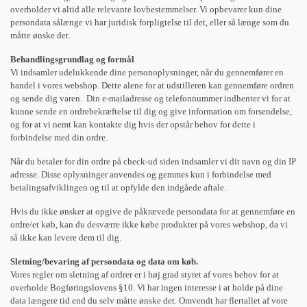
overholder vi altid alle relevante lovbestemmelser. Vi opbevarer kun dine
persondata sålænge vi har juridisk forpligtelse til det, eller så længe som du
måtte ønske det.
Behandlingsgrundlag og formål
Vi indsamler udelukkende dine personoplysninger, når du gennemfører en
handel i vores webshop. Dette alene for at udstilleren kan gennemføre ordren
og sende dig varen. Din e-mailadresse og telefonnummer indhenter vi for at
kunne sende en ordrebekræftelse til dig og give information om forsendelse,
og for at vi nemt kan kontakte dig hvis der opstår behov for dette i
forbindelse med din ordre.
Når du betaler for din ordre på check-ud siden indsamler vi dit navn og din IP
adresse. Disse oplysninger anvendes og gemmes kun i forbindelse med
betalingsafviklingen og til at opfylde den indgåede aftale.
Hvis du ikke ønsker at opgive de påkrævede persondata for at gennemføre en
ordre/et køb, kan du desværre ikke købe produkter på vores webshop, da vi
så ikke kan levere dem til dig.
Sletning/bevaring af persondata og data om køb.
Vores regler om sletning af ordrer er i høj grad styret af vores behov for at
overholde Bogføringslovens §10. Vi har ingen interesse i at holde på dine
data længere tid end du selv måtte ønske det. Omvendt har flertallet af vore