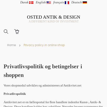
Dansk
|
English
|
français
|
Deutsch
OSTED ANTIK & DESIGN
A DIFFERENT KIND OF INVESTMENT
Home
Privacy policy in online shop
Privatlivspolitik og betingelser i
shoppen
Vores shopmodul udvikles og administreres af Antikvitet.net
Privatlivspolitik
Antikvitet.net er en fællesportal for flere handlere indenfor Kunst-, Antik- &
Design. Disse handlere kaldes her: udstillere. Netordre leverer systemerne der